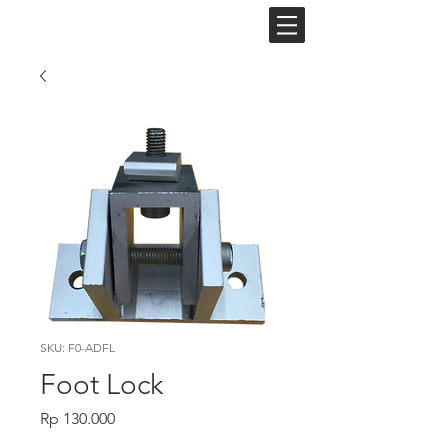
BM
SKU: F0-ADFL
Foot Lock
Price
Rp 130.000