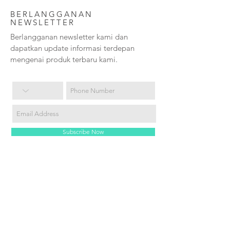
BERLANGGANAN
NEWSLETTER
Berlangganan newsletter kami dan
dapatkan update informasi terdepan
mengenai produk terbaru kami.
Subscribe Now
HUBUNGI KAMI:
PT. Alterplax Energi Indonesia
Satrio Tower Floor 26 Unit C-D
Jl. Prof. Dr. Satrio Kav. C4
Kuningan - Jakarta Selatan