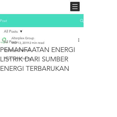
BM
Post
All Posts
Alterplex Group
All Posts
Mar 13, 2019
2 min read
PEMANFAATAN ENERGI
Getting Started
LISTRIK DARI SUMBER
Your Community
ENERGI TERBARUKAN